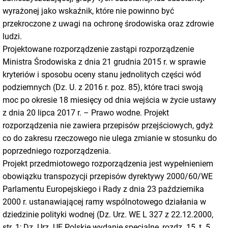
wyrażonej jako wskaźnik, które nie powinno być
przekroczone z uwagi na ochronę środowiska oraz zdrowie
ludzi.
Projektowane rozporządzenie zastąpi rozporządzenie
Ministra Środowiska z dnia 21 grudnia 2015 r. w sprawie
kryteriów i sposobu oceny stanu jednolitych części wód
podziemnych (Dz. U. z 2016 r. poz. 85), które traci swoją
moc po okresie 18 miesięcy od dnia wejścia w życie ustawy
z dnia 20 lipca 2017 r. – Prawo wodne. Projekt
rozporządzenia nie zawiera przepisów przejściowych, gdyż
co do zakresu rzeczowego nie ulega zmianie w stosunku do
poprzedniego rozporządzenia.
Projekt przedmiotowego rozporządzenia jest wypełnieniem
obowiązku transpozycji przepisów dyrektywy 2000/60/WE
Parlamentu Europejskiego i Rady z dnia 23 października
2000 r. ustanawiającej ramy wspólnotowego działania w
dziedzinie polityki wodnej (Dz. Urz. WE L 327 z 22.12.2000,
str. 1; Dz. Urz. UE Polskie wydanie specjalne, rozdz. 15, t. 5,