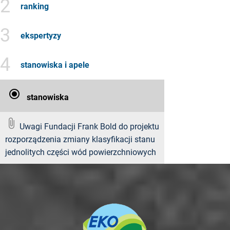
2
ranking
3
ekspertyzy
4
stanowiska i apele
radio_button_checked
stanowiska
attach_file
Uwagi Fundacji Frank Bold do projektu
rozporządzenia zmiany klasyfikacji stanu
jednolitych części wód powierzchniowych