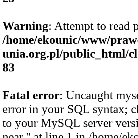
Warning
: Attempt to read 
/home/ekounic/www/prawo
unia.org.pl/public_html/c
83
Fatal error
: Uncaught mysq
error in your SQL syntax; c
to your MySQL server versio
near '' at line 1 in /home/