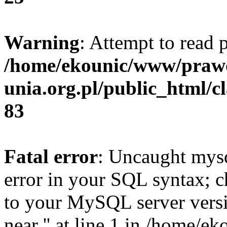
Warning
: Attempt to read 
/home/ekounic/www/prawo
unia.org.pl/public_html/c
83
Fatal error
: Uncaught mysq
error in your SQL syntax; c
to your MySQL server versio
near '' at line 1 in /home/