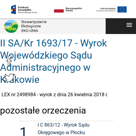
menu
II SA/Kr 1693/17 - Wyrok
Wojewódzkiego Sądu
Administracyjnego w
Krakowie
LEX nr 2498984 - wyrok z dnia 26 kwietnia 2018 r.
pozostałe orzeczenia
I C 863/12 - Wyrok Sądu
1
Okręgowego w Płocku