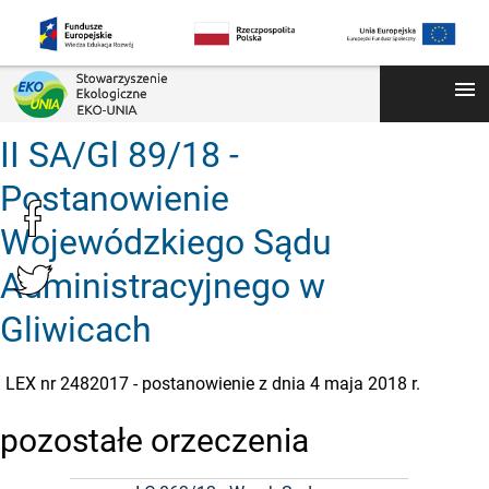
menu
II SA/Gl 89/18 -
Postanowienie
Wojewódzkiego Sądu
Administracyjnego w
Gliwicach
LEX nr 2482017 - postanowienie z dnia 4 maja 2018 r.
pozostałe orzeczenia