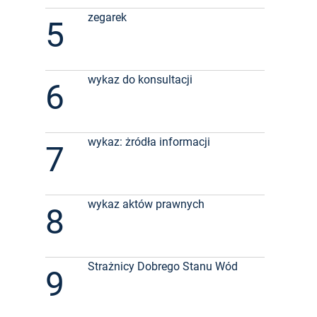
zegarek
5
wykaz do konsultacji
6
wykaz: żródła informacji
7
wykaz aktów prawnych
8
Strażnicy Dobrego Stanu Wód
9