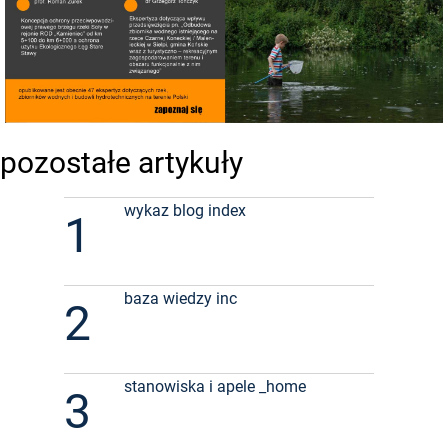
pozostałe artykuły
wykaz blog index
1
baza wiedzy inc
2
stanowiska i apele _home
3